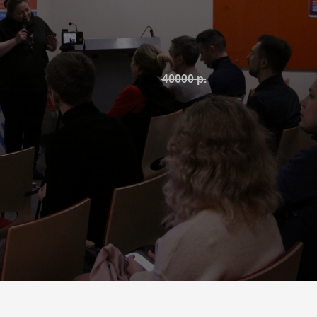
Александрова Луиза
Председатель СОБА. Один из ведущих экспертов по инвестициям в
России.
30000
р.
40000
р.
Записаться на установочную консультацию
Первичная консультация
Необходима для того, чтобы понять, что нужно сделать, чтобы ваш
стартап стал привлекательным для инвестиций.
За один час вы получите пошаговую инструкцию по привлечению
финансирования именно в ваш проект!